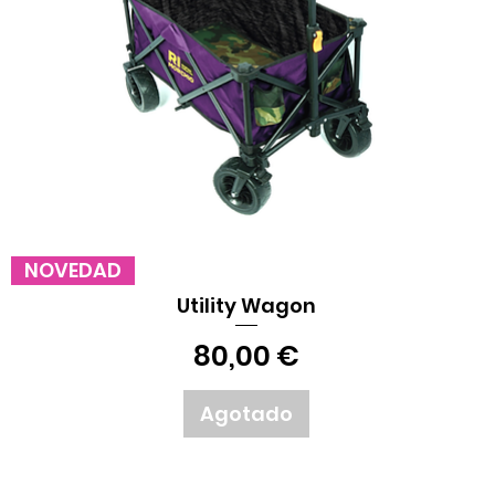
Vista rápida
NOVEDAD
Utility Wagon
Precio
80,00 €
Agotado