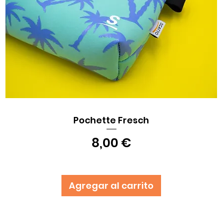
Pochette Fresch
Vista rápida
Precio
8,00 €
Agregar al carrito