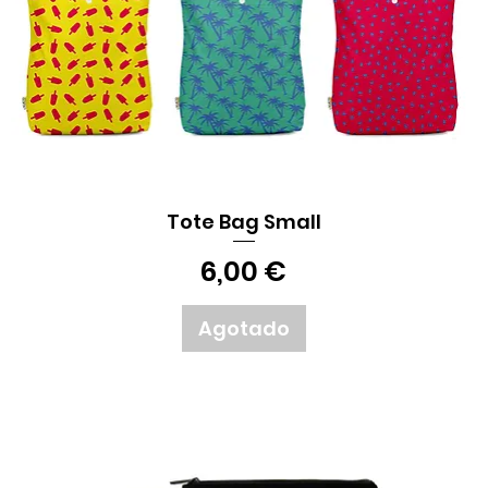
Tote Bag Small
Vista rápida
Precio
6,00 €
Agotado