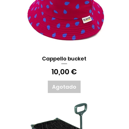
Cappello bucket
Vista rápida
Precio
10,00 €
Agotado