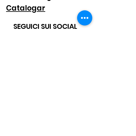
Catalogar
SEGUICI SUI SOCIAL
SUSCRÍBETE AL BOLETÍN
Scatto® es una marca registrada.
Reservados todos los derechos.
© 2021 Scatto Srl - Número de IVA / CF
05668541005
- Tel.
+39 06
92703919
-
info@scattosrl.com
Via Degli Sminatori snc, 04011 Aprilia (LT) - Italia
Términos y
Privacidad
condiciones