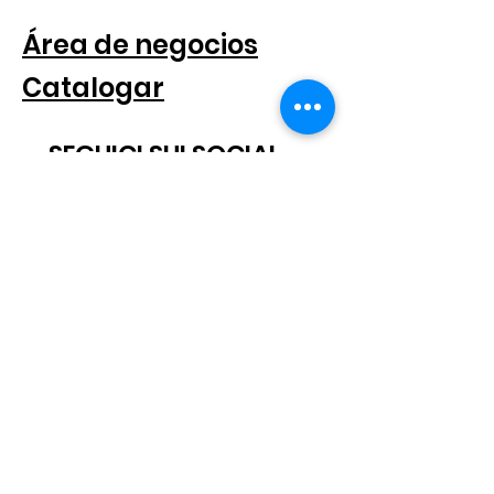
Área de negocios
Catalogar
SEGUICI SUI SOCIAL
SUSCRÍBETE AL BOLETÍN
Scatto® es una marca registrada.
Reservados todos los derechos.
© 2021 Scatto Srl - Número de IVA / CF
05668541005
- Tel.
+39 06
92703919
-
info@scattosrl.com
Via Degli Sminatori snc, 04011 Aprilia (LT) - Italia