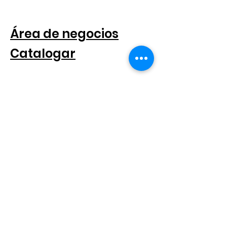
PARA COMPANIAS
Área de negocios
Catalogar
SEGUICI SUI SOCIAL
SUSCRÍBETE AL BOLETÍN
Scatto® es una marca registrada.
Reservados todos los derechos.
© 2021 Scatto Srl - Número de IVA / CF
05668541005
- Tel.
+39 06
92703919
-
info@scattosrl.com
Via Degli Sminatori snc, 04011 Aprilia (LT) - Italia