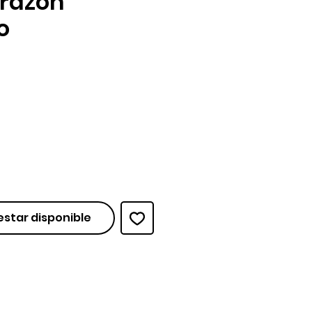
orazón
o
ecio
 estar disponible