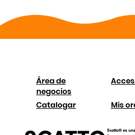
PARA
CUE
COMPANIAS
Área de
Acces
negocios
Catalogar
Mis o
Scatto® es una