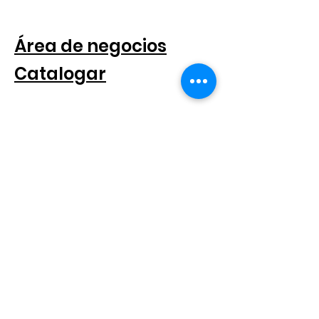
PARA COMPANIAS
Área de negocios
Catalogar
SEGUICI SUI SOCIAL
SUSCRÍBETE AL BOLETÍN
Scatto® es una marca registrada.
Reservados todos los derechos.
© 2021 Scatto Srl - Número de IVA / CF
05668541005
- Tel.
+39 06
92703919
-
info@scattosrl.com
Via Degli Sminatori snc, 04011 Aprilia (LT) - Italia