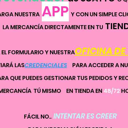
APP
ARGA NUESTRA
Y CON UN SIMPLE CLI
TIEN
LA MERCANCÍA DIRECTAMENTE EN TU
OFICINA DE
 EL FORMULARIO Y NUESTRA
VIARÁ LAS
CREDENCIALES
PARA ACCEDER A NU
ARA QUE PUEDES GESTIONAR TUS PEDIDOS Y REC
MERCANCÍA
TÚ MISMO
EN TIENDA EN
48/72
HO
INTENTAR ES CREER
FÁCIL NO..