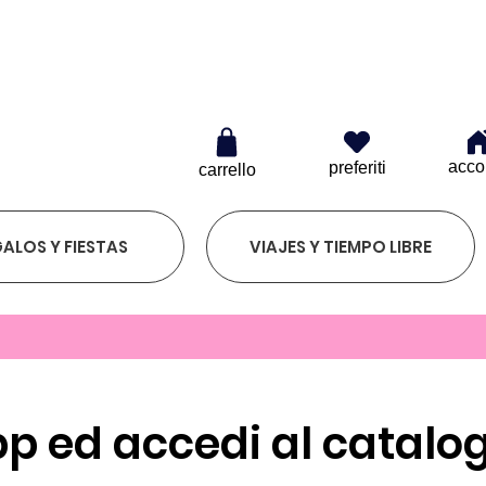
 20€
acco
preferiti
carrello
ALOS Y FIESTAS
VIAJES Y TIEMPO LIBRE
p ed accedi al catalo