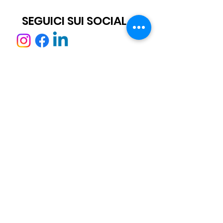
SEGUICI SUI SOCIAL
ISCRIVITI ALLA NEWSLETTER
Scatto® è un marchio registrato.
Tutti i diritti sono riservati.
© 2021 Scatto Srl - P.IVA / C.F 05668541005 - Tel. +39 06 92703919 -
info@scattosrl.com
Via Degli Sminatori snc, 04011 Aprilia (LT) - Italy
Informaviva Cookies
Informativa Privacy
Condizioni generali di vendita