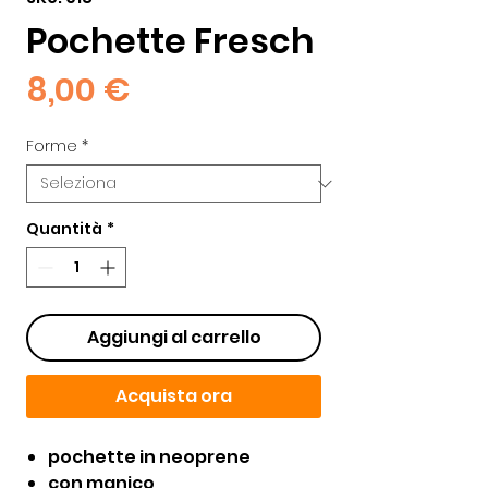
Pochette Fresch
Prezzo
8,00 €
Forme
*
Quantità
*
Aggiungi al carrello
Acquista ora
pochette in neoprene
con manico