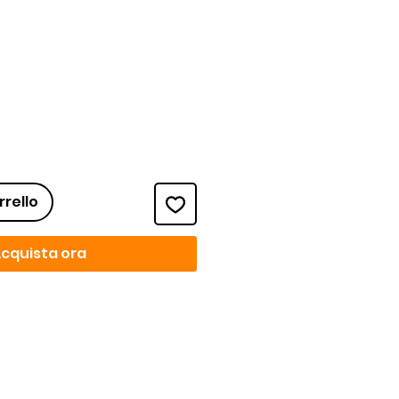
ezzo
rrello
cquista ora