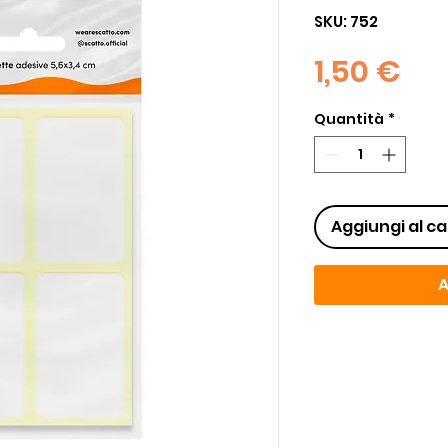
SKU: 752
Pr
1,50 €
Quantità
*
Aggiungi al ca
A