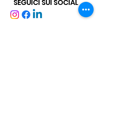
SEGUICI SUI SOCIAL
ISCRIVITI ALLA NEWSLETTER
Scatto® è un marchio registrato.
Tutti i diritti sono riservati.
© 2021 Scatto Srl - P.IVA / C.F 05668541005 - Tel. +39 06 92703919 -
info@scattosrl.com
Via Degli Sminatori snc, 04011 Aprilia (LT) - Italy
Informaviva Cookies
Informativa Privacy
Condizioni generali di vendita