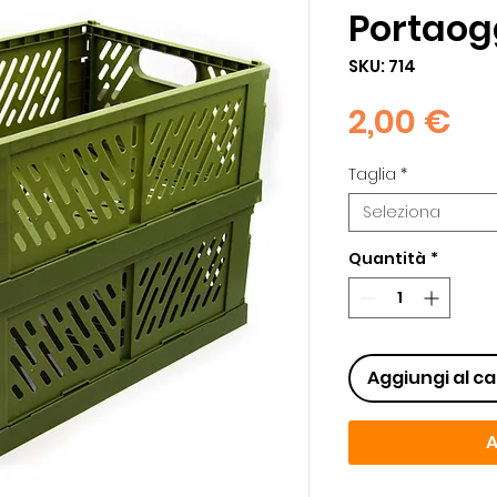
Portaog
SKU: 714
Pr
2,00 €
Taglia
*
Seleziona
Quantità
*
Aggiungi al ca
A