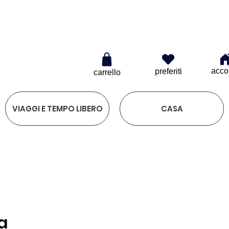
€
acco
preferiti
carrello
VIAGGI E TEMPO LIBERO
CASA
a