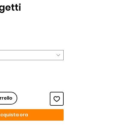
getti
ezzo
rrello
cquista ora