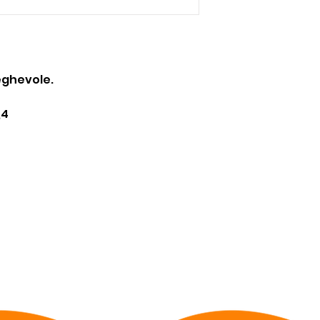
eghevole.
,4