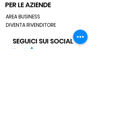
PER LE AZIENDE
AREA BUSINESS
DIVENTA RIVENDITORE
SEGUICI SUI SOCIAL
ISCRIVITI ALLA NEWSLETTER
Scatto® è un marchio registrato.
Tutti i diritti sono riservati.
© 2021 Scatto Srl - P.IVA / C.F 05668541005 - Tel. +39 06 92703919 -
info@scattosrl.com
Via Degli Sminatori snc, 04011 Aprilia (LT) - Italy