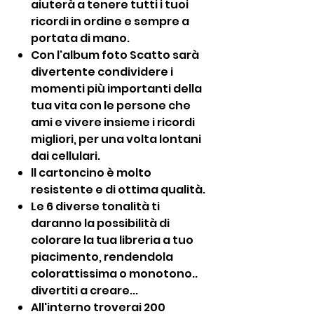
aiuterà a tenere tutti i tuoi
ricordi in ordine e sempre a
portata di mano.
Con l'album foto Scatto sarà
divertente condividere i
momenti più importanti della
tua vita con le persone che
ami e vivere insieme i ricordi
migliori, per una volta lontani
dai cellulari.
ll cartoncino è molto
resistente e di ottima qualità.
Le 6 diverse tonalità ti
daranno la possibilità di
colorare la tua libreria a tuo
piacimento, rendendola
colorattissima o monotono..
divertiti a creare...
All'interno troverai 200