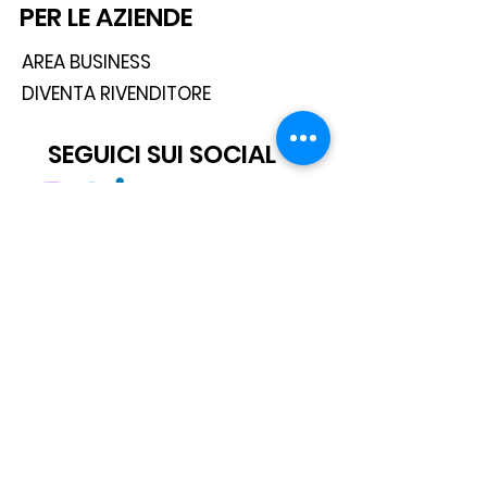
PER LE AZIENDE
AREA BUSINESS
DIVENTA RIVENDITORE
SEGUICI SUI SOCIAL
ISCRIVITI ALLA NEWSLETTER
Scatto® è un marchio registrato.
Tutti i diritti sono riservati.
© 2021 Scatto Srl - P.IVA / C.F 05668541005 - Tel. +39 06 92703919 -
info@scattosrl.com
Via Degli Sminatori snc, 04011 Aprilia (LT) - Italy