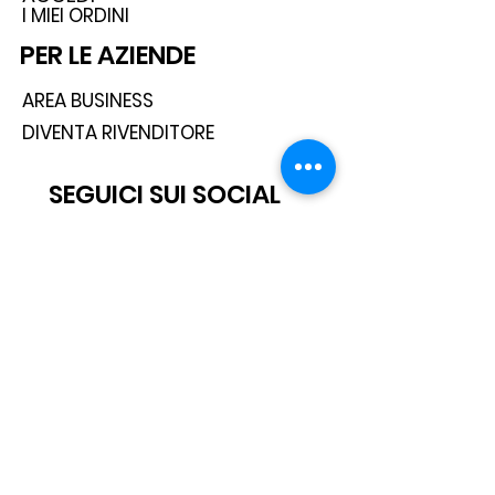
I MIEI ORDINI
PER LE AZIENDE
AREA BUSINESS
DIVENTA RIVENDITORE
SEGUICI SUI SOCIAL
ISCRIVITI ALLA NEWSLETTER
Scatto® è un marchio registrato.
Tutti i diritti sono riservati.
© 2021 Scatto Srl - P.IVA / C.F 05668541005 - Tel. +39 06 92703919 -
info@scattosrl.com