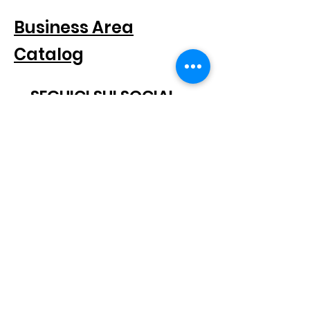
Business Area
Catalog
SEGUICI SUI SOCIAL
SUBSCRIBE TO THE NEWSLETTER
Scatto® is a registered trademark.
All rights reserved.
© 2021 Scatto Srl - VAT number / CF
05668541005
- Tel.
+39 06
92703919
-
info@scattosrl.com
Via Degli Sminatori snc, 04011 Aprilia (LT) - Italy