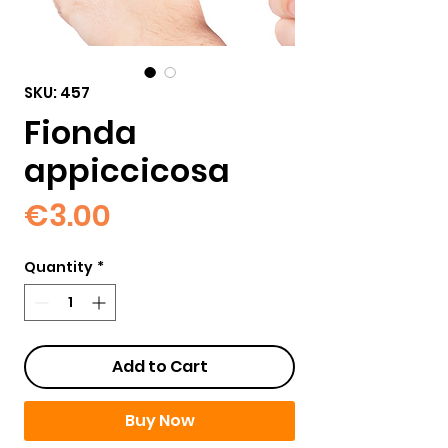
SKU: 457
Fionda
appiccicosa
Price
€3.00
Quantity
*
Add to Cart
Buy Now